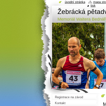
úvodní stránka
mapa str
tisk
Žebrácká pětad
Memoriál Waltera Bednář
Registrace na závod
Kontakt
M