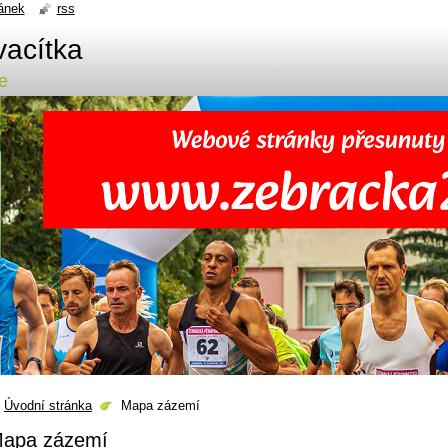
ánek
rss
vacítka
e
Úvodní stránka
Mapa zázemí
apa zázemí