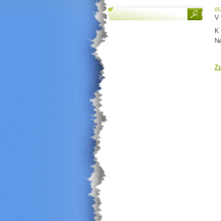
05
V 
K 
Ne
Z