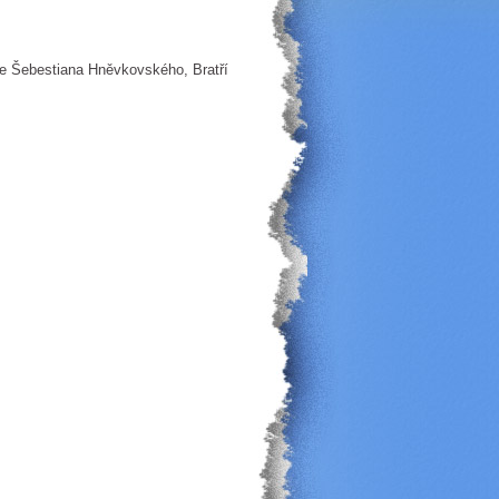
ice Šebestiana Hněvkovského, Bratří