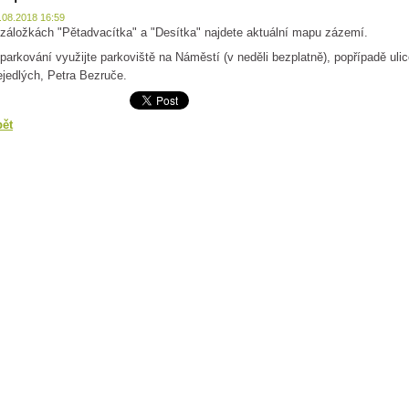
.08.2018 16:59
záložkách "Pětadvacítka" a "Desítka" najdete aktuální mapu zázemí.
parkování využijte parkoviště na Náměstí (v neděli bezplatně), popřípadě ul
jedlých, Petra Bezruče.
pět