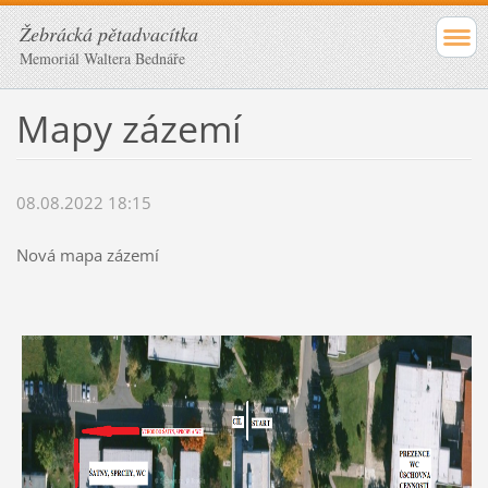
Žebrácká pětadvacítka
Memoriál Waltera Bednáře
Mapy zázemí
08.08.2022 18:15
Nová mapa zázemí