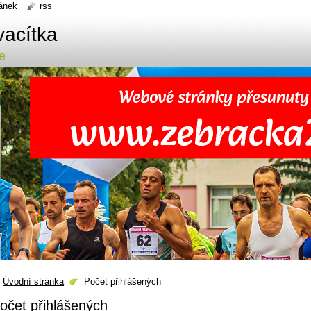
ánek
rss
vacítka
e
Úvodní stránka
Počet přihlášených
očet přihlášených