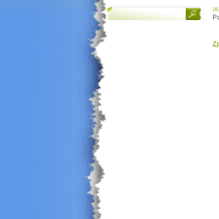
06
Po
Z