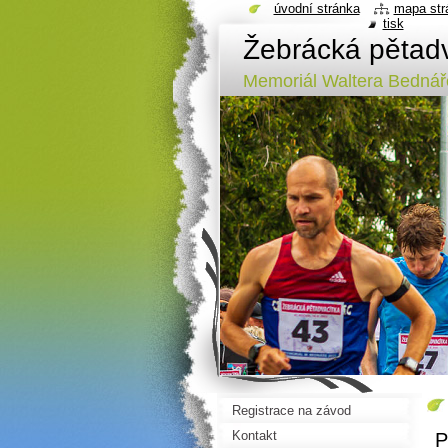
úvodní stránka
mapa str
tisk
Žebrácká pětad
Memoriál Waltera Bednář
Registrace na závod
Kontakt
P