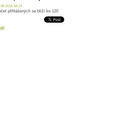
.08.2015 08:24
čet přihlášených se blíží ke 120
pět