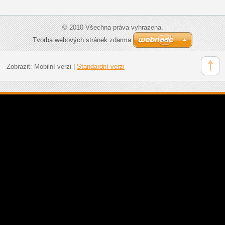
© 2010 Všechna práva vyhrazena.
Tvorba webových stránek zdarma
Zobrazit:
Mobilní verzi
|
Standardní verzi